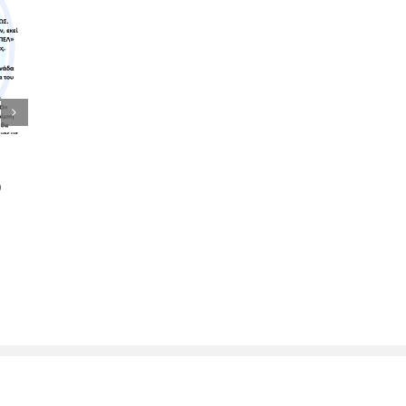
ΑΡΚΑΔΙΑ 30/Ο4/23
12/Ο3/
O
ΚΛΕΙΤ
16 Μαρτίου, 2023
ΠΛΑΤΑΝ
23 Φεβρουαρ