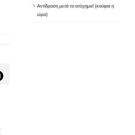
Αντίδραση μετά το ατύχημα! (κούφια η
ώρα)
App
mail