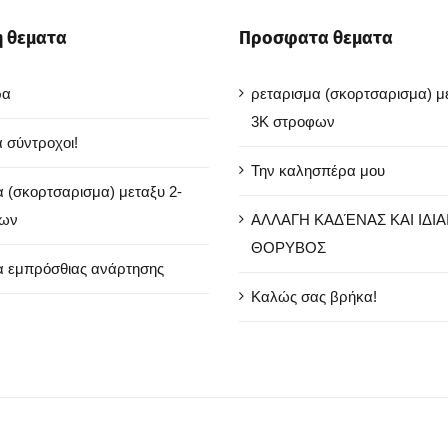
 θεματα
Προσφατα θεματα
ρα
ρεταρισμα (σκορτσαρισμα) με
3Κ στροφων
 σύντροχοι!
Την καλησπέρα μου
 (σκορτσαρισμα) μεταξυ 2-
φων
ΑΛΛΑΓΗ ΚΑΔΈΝΑΣ ΚΑΙ ΙΔΙ
ΘΟΡΥΒΟΣ
α εμπρόσθιας ανάρτησης
Καλώς σας βρήκα!