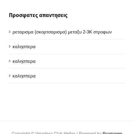
Προσφατες απαντησεις
ρεταρισμα (σκορτσαρισμα) μεταξυ 2-3Κ στροφων
καλησπερα
καλησπερα
καλησπερα
Copyright ©
Varadero Club Hellas | Powered by
Promopen